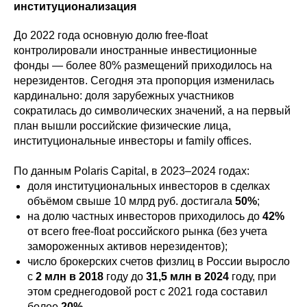
институционализация
До 2022 года основную долю free-float
контролировали иностранные инвестиционные
фонды — более 80% размещений приходилось на
нерезидентов. Сегодня эта пропорция изменилась
кардинально: доля зарубежных участников
сократилась до символических значений, а на первый
план вышли российские физические лица,
институциональные инвесторы и family offices.
По данным Polaris Capital, в 2023–2024 годах:
доля институциональных инвесторов в сделках
объёмом свыше 10 млрд руб. достигала
50%
;
на долю частных инвесторов приходилось до
42%
от всего free-float российского рынка (без учета
замороженных активов нерезидентов);
число брокерских счетов физлиц в России выросло
с
2 млн в 2018
году до
31,5 млн в 2024
году, при
этом среднегодовой рост с 2021 года составил
более
20%
.