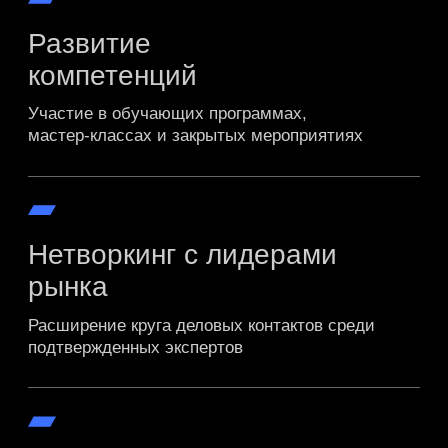
успешно прошедшие
тестирование и интервью
эксперты
опытные профессионалы,
приглашенные решением совета
02
стать партнером
Партнёрство с The Experts открывает доступ
к сообществу и совместным
образовательным и карьерным проектам,
помогает усиливать HR-бренд, находить
перспективных кандидатов и укреплять
экспертность вместе с лидерами отрасли