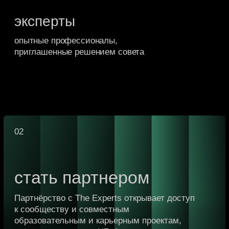
Артём
Максим
Фетисов
Худалов
Партнёр и руководитель
Управляющий директор Це
трейдинга
финансового консультиров
Rumberg Capital
Газпромбанк
Начало карьеры
Студентам и начинающим специалистам
в сферах финансов, аналитики и консалтинга
мы предлагаем образовательные программы
c менторской поддержкой признанных экспертов