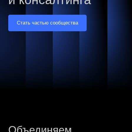
Объединяем
профессионалов
Формируем сообщество подтверждённых
профессионалов в финансах, аналитике
и консалтинге, помогая развивать компетенции,
строить карьеру и решать профессиональные
задачи
РАВНЫЕ ВОЗМОЖНОСТИ
Прозрачные правила и равный доступ