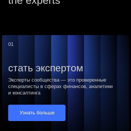
Развитие
компетенций
Участие в обучающих программах,
мастер-классах и закрытых мероприятиях
Нетворкинг с лидерами
рынка
Расширение круга деловых контактов среди
подтвержденных экспертов
Поддержка
и обмен решениями
Коллективный разбор сложных
профессиональных задач и доступ
к лучшим практикам