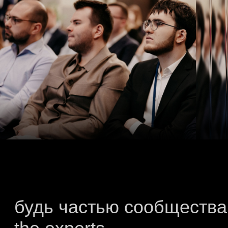
Эксперты сообщества — это проверенные
специалисты в сферах финансов, аналитики
и консалтинга
Узнать больше
Наши эксперты
получают
Эксклюзивный
доступ к знаниям
Обмен опытом с ведущими профессионалами
в сферах корпоративных и количественных
финансов, консалтинга