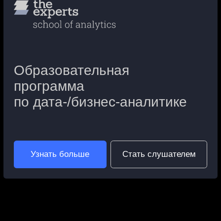
СООБЩЕСТВО
КАРЬЕРА
Экспертам
Коучинг
Партнерам
Вакансии
Форум
карьерный трек
Публикации
наши партнеры
ОБРАЗОВАНИЕ
ДЛЯ КОМПАНИЙ
Программы
Корпоративное
обучения
обучение
День открытых
Поиск сотрудников
дверей
Разместить
Тестирование
вакансию