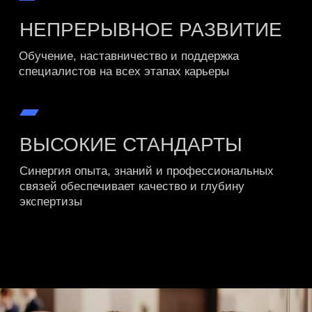
будь частью сообщества
the experts
01
стать экспертом