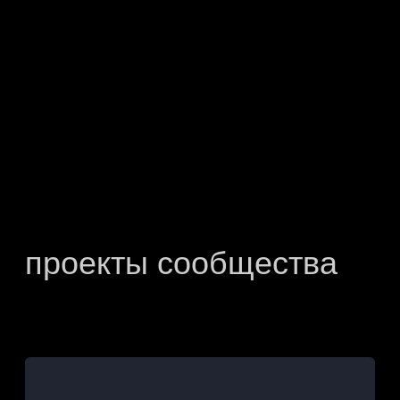
Нажимая на кнопку вы соглашаетесь
с
политикой конфиденциальности
Отправить
admission@theexperts.org
СООБЩЕСТВО
КАРЬЕРА