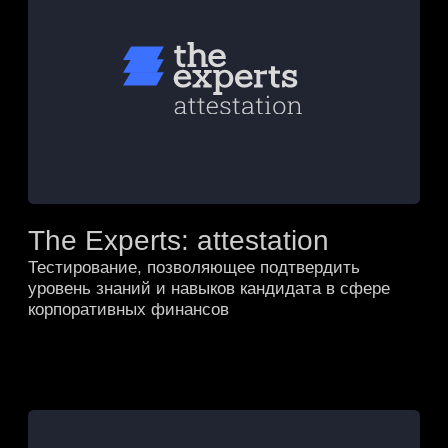
Экспертам
Коучинг
Партнерам
Вакансии
Форум
карьерный трек
Публикации
наши партнеры
ОБРАЗОВАНИЕ
ДЛЯ КОМПАНИЙ
Программы
Корпоративное
обучения
обучение
День открытых
Поиск сотрудников
дверей
Разместить
Тестирование
вакансию
ПОЛИТИКА
КОНФИДЕНЦИАЛЬНОСТИ
СВЕДЕНИЯ ОБ ОБРАЗОВАТЕЛЬНОЙ