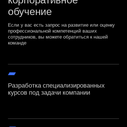
Компании, сотрудники
которых уже прошли
эксклюзивные
программы
корпоративного
обучения от The
Experts
Топ-3
ИТ-оператор в РФ
Топ-3 телеком-