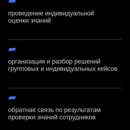
оператор в РФ
Топ-3 фонд прямых
инвестиций в РФ
Топ-3 металлургическая
компания в РФ
Топ-3 инфрателеком-
оператор в РФ
Ведущий венчурный фонд
в РФ