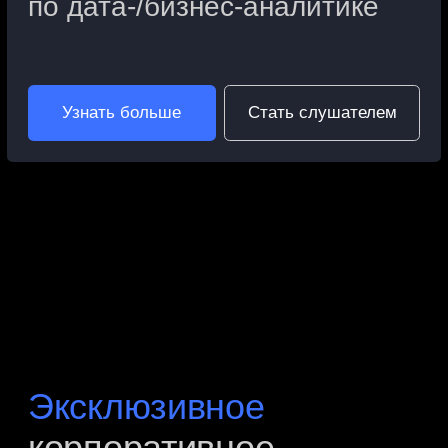
организация и разбор решений
групповых и индивидуальных кейсов
обратная связь по результатам
проверки знаний сотрудников
удобный для вас Формат: онлайн,
оффлайн или гибрид
Длительность программ от 2 дней
до 3 месяцев