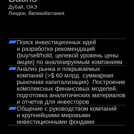
Постоянный спикер лекций
по горнодобывающему сектору
(алмазодобыча)
Спикер в The Experts: School
of Finance
Примеры