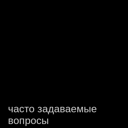
ПОЛИТИКА
КОНФИДЕНЦИАЛЬНОСТИ
СВЕДЕНИЯ ОБ ОБРАЗОВАТЕЛЬНОЙ
ОРГАНИЗАЦИИ
ОФЕРТА ОКАЗАНИЯ ПЛАТНЫХ
ОБРАЗОВАТЕЛЬНЫХ УСЛУГ
© 2026, ГРУППА
ОБРАЗОВАТЕЛЬНЫХ
ТЕХНОЛОГИЙ