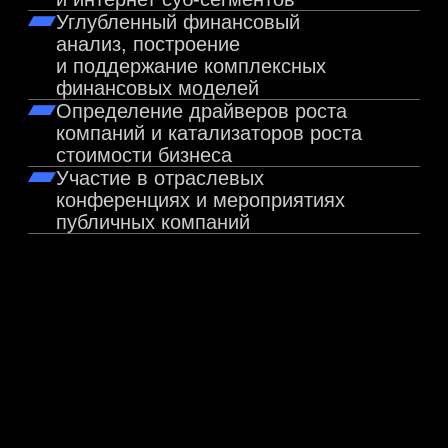
работает коуч
Помощь в составлении карьерного
плана
Специфика работы в инвестиционно-
банковском секторе/аналитическом
подразделении
Отраслевая профориентация/
формирование целостного
понимания отрасли
Подготовка к работе с более
сложными профессиональными
и управленческими задачами
Карьерная консультация (как
искать вакансии, коррекция CV и
CL)
Подготовительные интервью (mock
interview)
Помощь со сложными кейсами
на работе
Нестандартный запрос