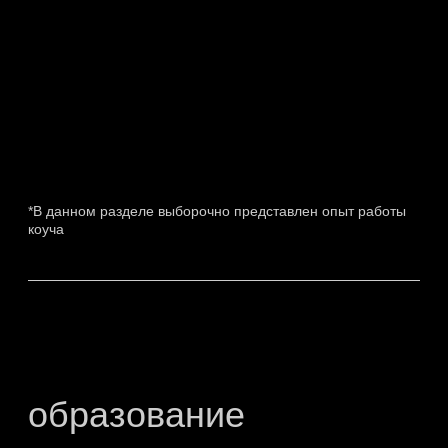
Реализованных
проектов
2020
~₽50 МЛРД
Помощь вертикально интегрированной
агрокомпании в получении долгового
финансирования
2020
Участие в самом успешном российском
IPO с 2011 г. — OZON
2021
Участие в IPO одного из крупнейших
классифайдов недвижимости России —
Циан
2022
Участие в приватизации посредством
IPO лидирующих компаний в ОАЭ
в сегменте инфраструктуры и бурения
нефтяных скважин
2023
Участие в публичном размещении
ведущей европейской веб-хостинговой
компании