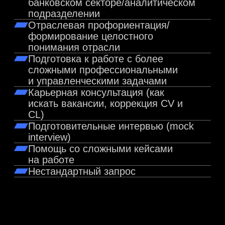
ТЕКУЩЕЕ МЕСТО РАБОТЫ
ПРЕДЫДУЩИЕ МЕСТА РАБОТЫ
Associate, Equity
Research, Goldman
Sachs
Дубай, ОАЭ
Лондон, Великобитания
Поиск инвестиционных идей
и разработка рекомендаций
(buy/sell/hold, целевой уровень цены
акции) по анализируемым компаниям
Анализ рынка и покрываемых
компаний (>$ 60 млрд. суммарная
рыночная капитализация). Построение
комплексных финансовых моделей,
подготовка аналитических материалов
и отчетов для инвесторов